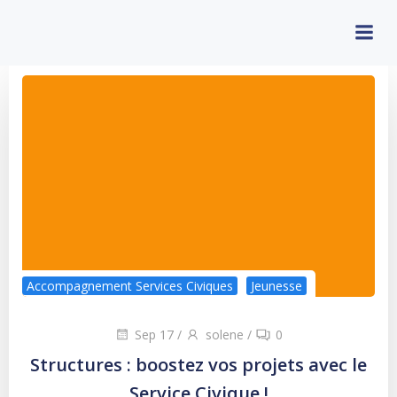
Aller
au
contenu
Accompagnement Services Civiques
Jeunesse
Sep 17
/
solene
/
0
Structures : boostez vos projets avec le
Service Civique !