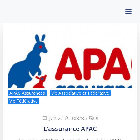
Aller
au
contenu
APAC Assurances
Vie Associative et Fédérative
Vie Fédérative
Juin 5
/
solene
/
0
L’assurance APAC