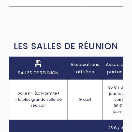
LES SALLES DE RÉUNION
Associations
Associatio
affiliées
partenaire
SALLES DE RÉUNION
35 € / demi
Salle n°1 (La Marmite)
journée* ou
= la plus grande salle de
soirée
Gratuit
réunion
60 € la
journée
25 € / demi