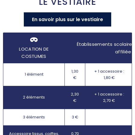
LE VESTIAIRE
En savoir plus sur le vestiaire
Établissements scolaires
LOCATION DE
affiliées
COSTUMES
1,30
+ 1 accessoire :
1 élément
€
1,80 €
2,30
+ 1 accessoire :
2 éléments
€
2,70 €
3 éléments
3 €
Accessoire tissus, coiffes,
0,70