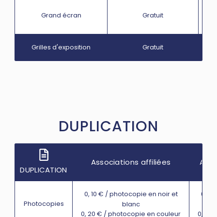
Grand écran
Gratuit
Grilles d'exposition
Gratuit
DUPLICATION
Associations affiliées
Asso
DUPLICATION
0, 10 € / photocopie en noir et
0, 15
Photocopies
blanc
0, 20 € / photocopie en couleur
0, 25 