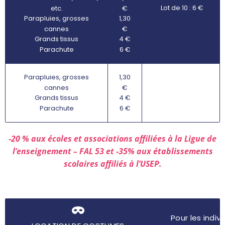
Lot de 10 : 6 €
etc.
€
Parapluies, grosses
1,30
cannes
€
Grands tissus
4 €
Parachute
6 €
Parapluies, grosses
1,30
cannes
€
Grands tissus
4 €
Parachute
6 €
-20 % aux écoles et associations affiliées à la Ligue de
l’enseignement – FAL 53 et -35% aux établissements
scolaires affiliés à l’USEP.
Pour les indivi