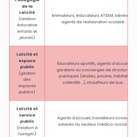
de la
Laïcité
Animateurs, éducateurs ATSEM, bénévoles
(relation
agents de restauration scolaire…
éducative
enfants et
jeunes)
Laïcité et
espace
Éducateurs sportifs, agents d’accueil,
public
gardiens ou concierges de structures
(gestion
publiques (stades, piscine, habitats
des
collectifs…), chauffeurs de bus...
espaces
publics)
Laïcité et
service
Agents d’accueil, travailleurs sociaux,
public
salariés du secteur médico-social....
(relation à
l’usager)