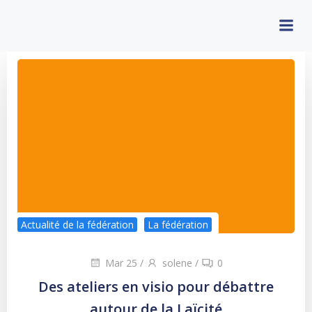
Aller
au
contenu
Actualité de la fédération
La fédération
Mar 25
/
solene
/
0
Des ateliers en visio pour débattre
autour de la Laïcité