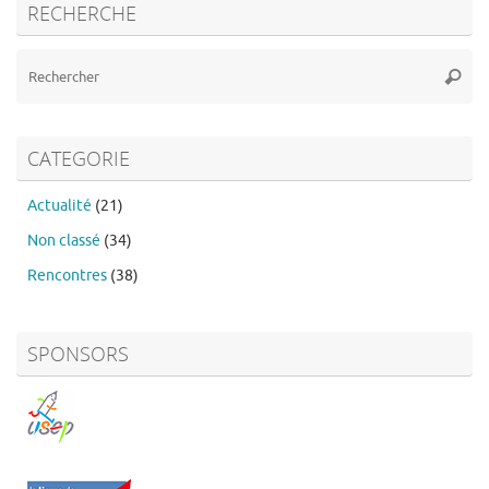
RECHERCHE
Re
Reche
po
:
CATEGORIE
Actualité
(21)
Non classé
(34)
Rencontres
(38)
SPONSORS