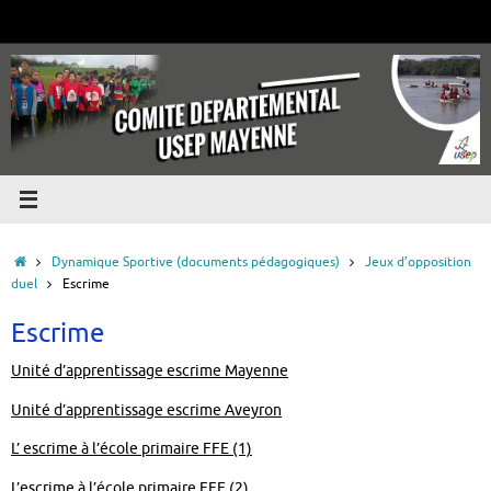
Passer
au
contenu
Accueil
Dynamique Sportive (documents pédagogiques)
Jeux d’opposition
duel
Escrime
Escrime
Unité d’apprentissage escrime Mayenne
Unité d’apprentissage escrime Aveyron
L’ escrime à l’école primaire FFE (1)
L’escrime à l’école primaire FFE (2)