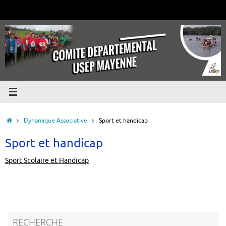
Passer
au
contenu
Accueil
Dynamique Associative
Sport et handicap
Sport et handicap
Sport Scolaire et Handicap
RECHERCHE