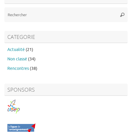
Re
Reche
po
:
CATEGORIE
Actualité
(21)
Non classé
(34)
Rencontres
(38)
SPONSORS